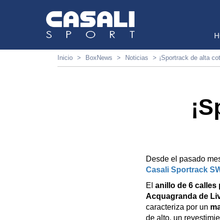
H
Inicio
BoxNews
Noticias
¡Sportrack de alta co
¡S
Desde el pasado mes
Casali Sportrack S
El
anillo de 6 calle
Acquagranda de Li
caracteriza por un
ma
de alto, un revestim