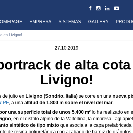
OMEPAGE
EMPRESA
SISTEMAS
GALLERY
PRODU
ta en Livigno!
27.10.2019
portrack de alta cota
Livigno!
 de julio en
Livigno (Sondrio, Italia)
se corre en una
nueva pis
W PF
, a una
altitud de 1.800 m sobre el nivel del mar
.
s por una superficie total de unos 5.400 m²
lo ha realizado en 
vigno
, en el distrito alpino de la Valtellina, la empresa Tagliapi
nto sintético de tipo mixto
que asocia a la capa prefabricad
iento de resina poliuretánica con acabado de barniz de gránulo