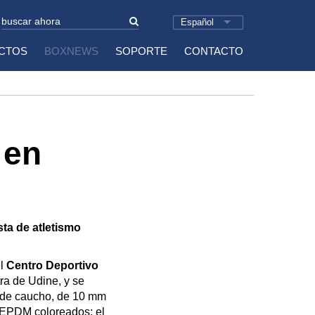
Español
CTOS
BOXNEWS
SOPORTE
CONTACTO
 en
ta de atletismo
el
Centro Deportivo
etra de Udine, y se
a de caucho, de 10 mm
s EPDM coloreados; el