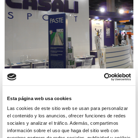
Gran consideración también para la línea de
colas
PASTE,
para césped artificial y mantos prefabricados de
Esta página web usa cookies
goma y PVC acompañada por un apetecible obsequio que
Las cookies de este sitio web se usan para personalizar
ha alegrado a los visitantes de la feria (por tratarse de un
el contenido y los anuncios, ofrecer funciones de redes
antiestrés).
sociales y analizar el tráfico. Además, compartimos
información sobre el uso que haga del sitio web con
nuestros partners de redes sociales, publicidad y análisis