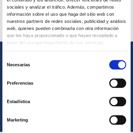
Esto, una vez aplicado el
acabado de resina acrílica
sociales y analizar el tráfico. Además, compartimos
coloreada
, garantiza un aspecto estético excelente y un
información sobre el uso que haga del sitio web con
rendimiento perfectamente concorde con el deseado
nuestros partners de redes sociales, publicidad y análisis
gracias a la
personalización del grosor durante el
web, quienes pueden combinarla con otra información
proceso de fabricación de la pista.
que les haya proporcionado o que hayan recopilado a
partir del uso que haya hecho de sus servicios.
Selección
Necesarias
de
consentimiento
Preferencias
Estadística
Marketing