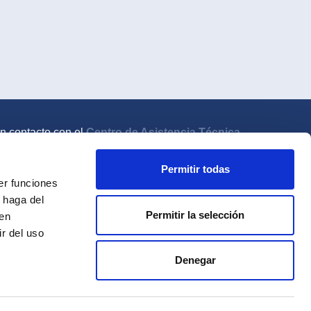
n contacto con el
Centro de Asistencia Técnica
Permitir todas
er funciones
 haga del
ntroduce la palabra clave
Permitir la selección
den
r del uso
Denegar