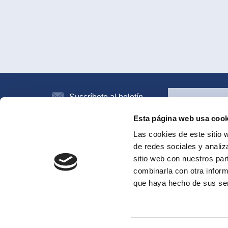
Suscríbete al boletín
de noticias
Esta página web usa cook
Las cookies de este sitio 
de redes sociales y analiz
Todos los sistemas
sitio web con nuestros par
combinarla con otra inform
que haya hecho de sus ser
© Casali Sport | C.F. e P.IVA IT00123370421