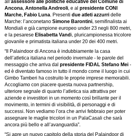
all’
assessore alle politiche educative del Comune di
Ancona
,
Antonella Andreoli
, e al
presidente CONI
Marche, Fabio Luna
. Presenti
due atleti azzurri
delle
Marche: l’anconetano
Simone Barontini
, semifinalista ai
Mondiali e già campione europeo under 23 negli 800 metri,
e la pesarese
Elisabetta Vand
i, pluricampionessa tricolore
giovanile e primatista italiana under 20 dei 400 metri.
“Il Palaindoor di Ancona è indubbiamente la casa
dell’atletica italiana nel periodo invernale - le parole del
messaggio che arriva dal
presidente FIDAL Stefano Mei
-
ed è diventato famoso in tutto il mondo come il luogo in cui
Gimbo Tamberi ha costruito le proprie imprese memorabili.
Accogliamo con piacere questa nuova partnership,
ulteriore segnale di quanto l’atletica sia attrattiva per
aziende e investitori in un momento così brillante per il
movimento, in termini di visibilità, di personaggi e di
successi. Non vediamo l’ora che arrivi febbraio per poter
assegnare le maglie tricolori in un PalaCasali che sarà
ancora più bello e all’avanguardia”.
“Si apre un nuovo capitolo della storia del Palaindoor di