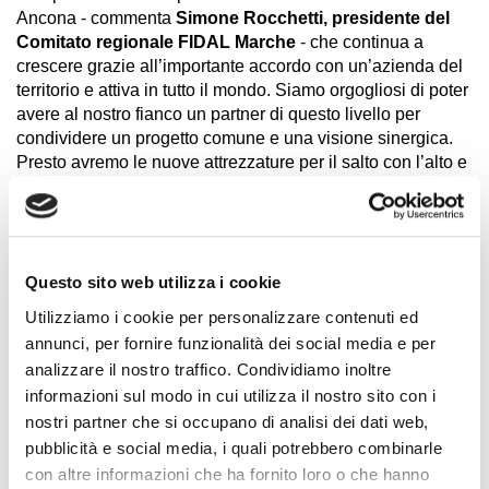
Ancona - commenta
Simone Rocchetti, presidente del
Comitato regionale FIDAL Marche
- che continua a
crescere grazie all’importante accordo con un’azienda del
territorio e attiva in tutto il mondo. Siamo orgogliosi di poter
avere al nostro fianco un partner di questo livello per
condividere un progetto comune e una visione sinergica.
Presto avremo le nuove attrezzature per il salto con l’alto e
il salto con l’asta, da utilizzare già nelle prime gare
dell’anno. Insieme guardiamo al futuro, con un’intesa
pluriennale per il PalaCasali che supporta tutto il
movimento dell’atletica”.
Questo sito web utilizza i cookie
“Le motivazioni che hanno spinto ad accogliere la proposta
Utilizziamo i cookie per personalizzare contenuti ed
sono molteplici e tutte estremamente valide”,
dichiara
Mauro Moreschi, direttore generale del gruppo
annunci, per fornire funzionalità dei social media e per
Casali
. “Quella a cui teniamo di più è sicuramente la
analizzare il nostro traffico. Condividiamo inoltre
volontà da parte nostra, come realtà del territorio sensibile
informazioni sul modo in cui utilizza il nostro sito con i
al mondo dello sport, nel quale siamo presenti come
nostri partner che si occupano di analisi dei dati web,
produttori di superfici tecniche, di contribuire alla continua
pubblicità e social media, i quali potrebbero combinarle
crescita dello sport professionistico nelle Marche. E
con altre informazioni che ha fornito loro o che hanno
abbiamo deciso di farlo assicurando le risorse necessarie