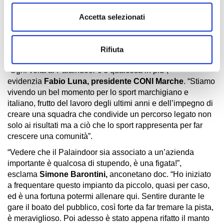
Andreoli, sottolinea: “Questa struttura è molto utilizzata
Accetta selezionati
anche dalle scuole, che attraverso una convenzione con il
Comune possono frequentarla al mattino. È una
partnership ‘a chilometro zero’ con un’azienda del territorio,
Rifiuta
da qui possono nascere nuove eccellenze dello sport”.
“Ogni volta al Palaindoor c’è qualcosa in più”,
evidenzia
Fabio Luna, presidente CONI Marche
. “Stiamo
vivendo un bel momento per lo sport marchigiano e
italiano, frutto del lavoro degli ultimi anni e dell’impegno di
creare una squadra che condivide un percorso legato non
solo ai risultati ma a ciò che lo sport rappresenta per far
crescere una comunità”.
“Vedere che il Palaindoor sia associato a un’azienda
importante è qualcosa di stupendo, è una figata!”,
esclama
Simone Barontini,
anconetano doc. “Ho iniziato
a frequentare questo impianto da piccolo, quasi per caso,
ed è una fortuna potermi allenare qui. Sentire durante le
gare il boato del pubblico, così forte da far tremare la pista,
è meraviglioso. Poi adesso è stato appena rifatto il manto